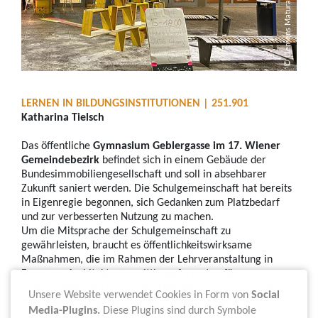
© Clemens Matura
LERNEN IN BILDUNGSINSTITUTIONEN | 251.901
Katharina Tielsch
Das öffentliche
Gymnasium Geblergasse im 17. Wiener
Gemeindebezirk
befindet sich in einem Gebäude der
Bundesimmobiliengesellschaft und soll in absehbarer
Zukunft saniert werden. Die Schulgemeinschaft hat bereits
in Eigenregie begonnen, sich Gedanken zum Platzbedarf
und zur verbesserten Nutzung zu machen.
Um die Mitsprache der Schulgemeinschaft zu
gewährleisten, braucht es öffentlichkeitswirksame
Maßnahmen, die im Rahmen der Lehrveranstaltung in
Form von Architekturvermittlungsformaten für
unterschiedliche Zielgruppen (Workshops, Inputvorträge,
Unsere Website verwendet Cookies in Form von
Social
Ausstellung) entwickelt und durchgeführt werden sollen.
Media-Plugins.
Diese Plugins sind durch Symbole