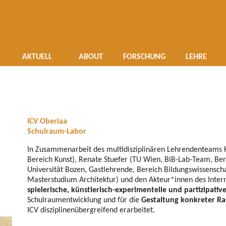
ovationslabor für Bildungsr
Navigation überspringen
AKTUELL
ABOUT
FORSCHUNG
LEHRE
ICV Oberlaa
Schulraum-Labor
In Zusammenarbeit des multidisziplinären Lehrendenteams K
Bereich Kunst), Renate Stuefer (TU Wien, BiB-Lab-Team, Ber
Universität Bozen, Gastlehrende, Bereich Bildungswissensch
Masterstudium Architektur) und den Akteur*innen des Inter
spielerische, künstlerisch-experimentelle und partizipat
Schulraumentwicklung und für die
Gestaltung konkreter R
ICV disziplinenübergreifend erarbeitet.