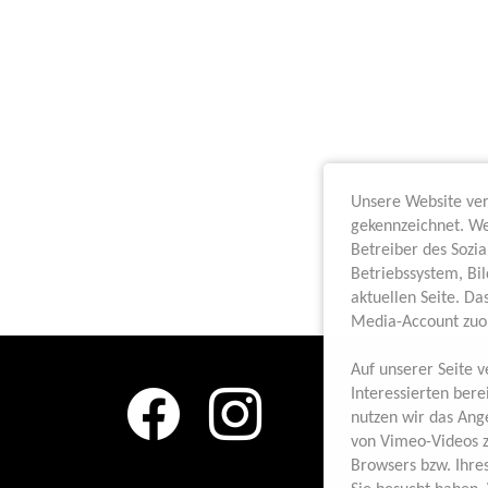
Unsere Website ve
gekennzeichnet. We
Betreiber des Sozi
Betriebssystem, Bi
aktuellen Seite. Da
Media-Account zuo
Auf unserer Seite 
Interessierten bere
nutzen wir das Ang
von Vimeo-Videos z
Browsers bzw. Ihres