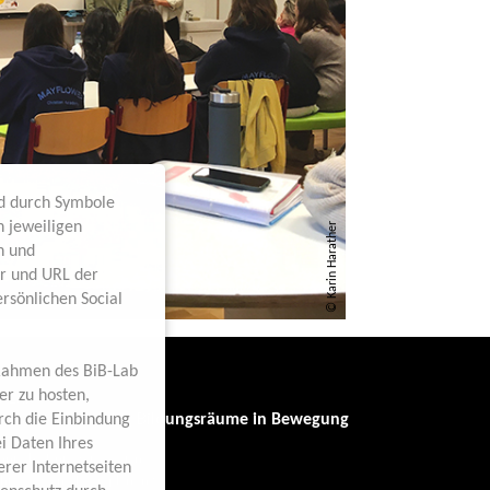
nd durch Symbole
n jeweiligen
© Karin Harather
n und
er und URL der
rsönlichen Social
Rahmen des BiB-Lab
er zu hosten,
b-Lab
rch die Einbindung
novationslabor für Bildungsräume in Bewegung
i Daten Ihres
hnische Universität Wien
erer Internetseiten
hitektur und Raumplanung