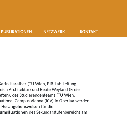
äume in Bewegung
PUBLIKATIONEN
NETZWERK
KONTAKT
arin Harather (TU Wien, BiB-Lab-Leitung,
eich Architektur) und Beate Weyland (Freie
aften), des Studierendenteams (TU Wien,
national Campus Vienna (ICV) in Oberlaa werden
ive Herangehensweisen
für die
aumsituationen
des Sekundarstufenbereichs am