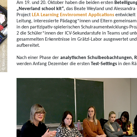
Am 19. und 20. Oktober haben die beiden ersten
Beteiligun
„Neverland school kit“,
das Beate Weyland und Alessandra 
Project
LEA Learning Envinroment Applications
entwickelt 
Leitung, interessierte Pädagog*innen und Eltern gemeinsam
in den partizipativ-spielerischen Schulraumentwicklungs-P
2 die Schüler*innen der ICV-Sekundarstufe in Teams und unte
gesammelten Erkenntnisse im Grätzl-Labor ausgewertet und 
aufbereitet.
© Karin Harather
Nach einer Phase der
analytischen Schulbeobachtungen, 
werden Anfang Dezember die ersten
Test-Settings
in den Rä